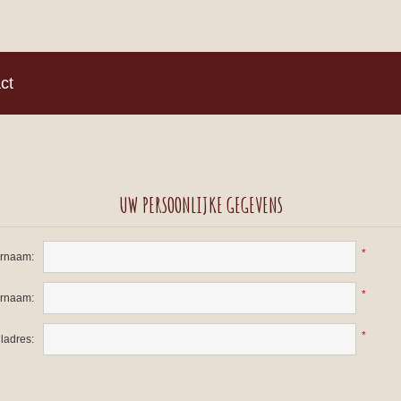
)
ct
UW PERSOONLIJKE GEGEVENS
*
rnaam:
*
ernaam:
*
ladres: