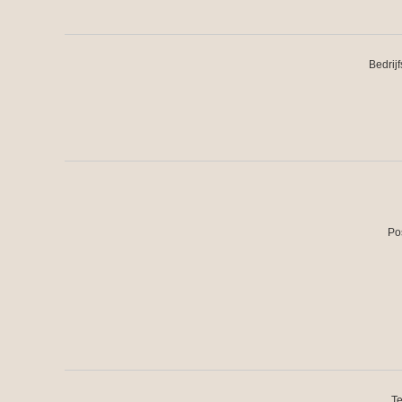
Bedrij
Po
Te