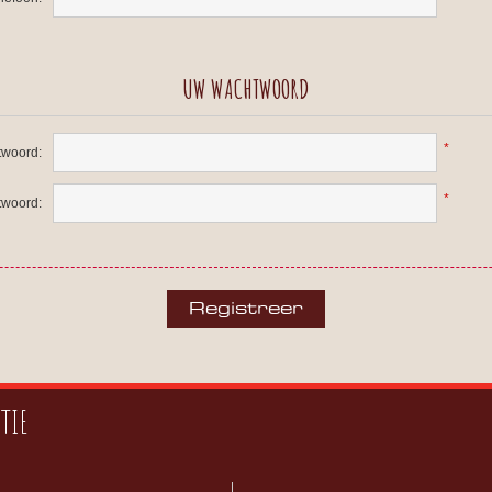
UW WACHTWOORD
*
woord:
*
twoord:
TIE