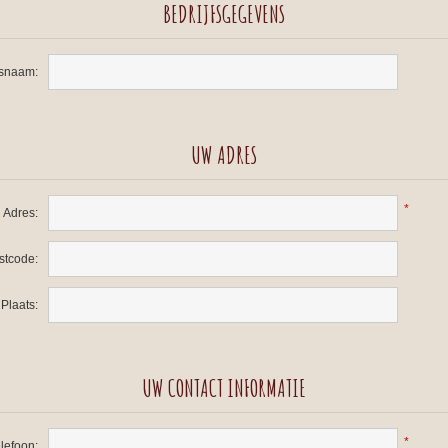
BEDRIJFSGEGEVENS
fsnaam:
UW ADRES
*
Adres:
stcode:
Plaats:
UW CONTACT INFORMATIE
*
lefoon: