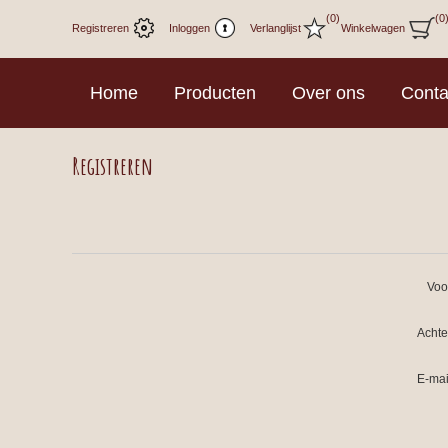
(0)
(0
Registreren
Inloggen
Verlanglijst
Winkelwagen
Home
Producten
Over ons
Conta
Registreren
Voo
Acht
E-mai