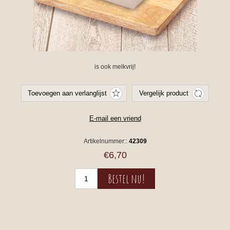
is ook melkvrij!
Artikelnummer::
42309
€6,70