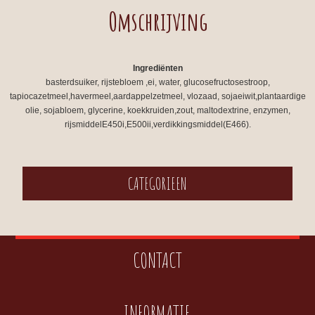
Omschrijving
Ingrediënten
basterdsuiker, rijstebloem ,ei, water, glucosefructosestroop,
tapiocazetmeel,havermeel,aardappelzetmeel, vlozaad, sojaeiwit,plantaardige
olie, sojabloem, glycerine, koekkruiden,zout, maltodextrine, enzymen,
rijsmiddelE450i,E500ii,verdikkingsmiddel(E466).
CATEGORIEEN
CONTACT
INFORMATIE