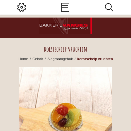
korstschelp vruchten
Home
/
Gebak
/
Slagroomgebak
/
korstschelp vruchten