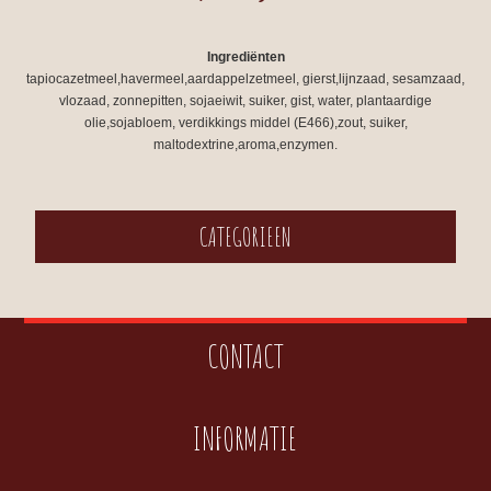
Ingrediënten
tapiocazetmeel,havermeel,aardappelzetmeel, gierst,lijnzaad, sesamzaad,
vlozaad, zonnepitten, sojaeiwit, suiker, gist, water, plantaardige
olie,sojabloem, verdikkings middel (E466),zout, suiker,
maltodextrine,aroma,enzymen.
CATEGORIEEN
CONTACT
INFORMATIE