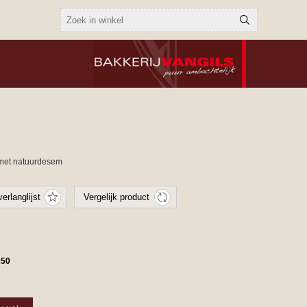
 met natuurdesem
850