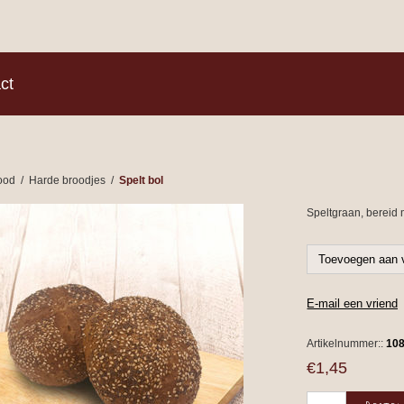
)
ct
ood
/
Harde broodjes
/
Spelt bol
Speltgraan, bereid
Artikelnummer::
10
€1,45