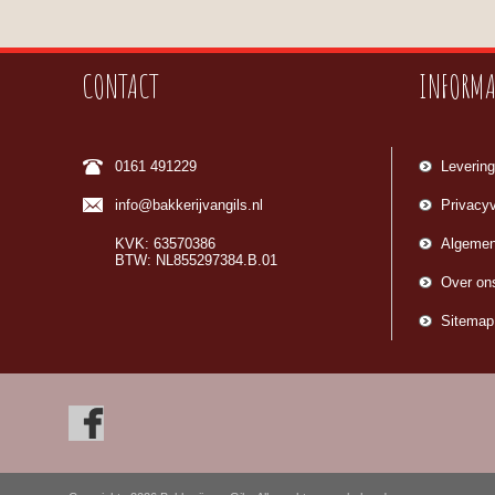
CONTACT
INFORMA
0161 491229
Levering
info@bakkerijvangils.nl
Privacyv
KVK: 63570386
Algemen
BTW: NL855297384.B.01
Over on
Sitemap