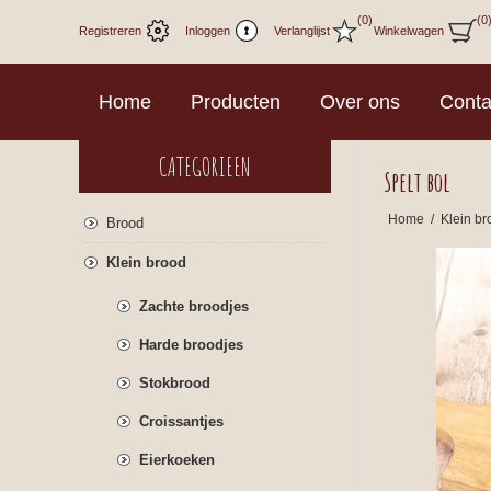
(0)
(0
Registreren
Inloggen
Verlanglijst
Winkelwagen
Home
Producten
Over ons
Conta
CATEGORIEEN
Spelt bol
Home
/
Klein br
Brood
Klein brood
Zachte broodjes
Harde broodjes
Stokbrood
Croissantjes
Eierkoeken