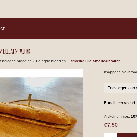
)
ct
mericain witbr
n belegde broodjes
/
Belegde broodjes
/
smoske File Americain witbr
knapperig stokbrood
Artikelnummer::
10
€7,50