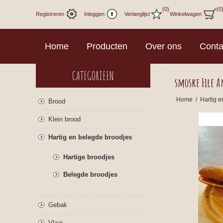
(0)
(0
Registreren
Inloggen
Verlanglijst
Winkelwagen
Home
Producten
Over ons
Conta
CATEGORIEEN
smoske File A
Home
/
Hartig e
Brood
Klein brood
Hartig en belegde broodjes
Hartige broodjes
Belegde broodjes
Gebak
Vlaai