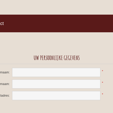
)
ct
UW PERSOONLIJKE GEGEVENS
*
rnaam:
*
ernaam:
*
ladres: