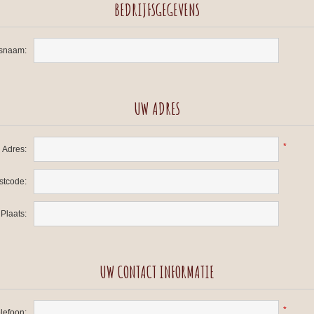
BEDRIJFSGEGEVENS
fsnaam:
UW ADRES
*
Adres:
stcode:
Plaats:
UW CONTACT INFORMATIE
*
lefoon: