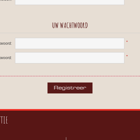
UW WACHTWOORD
*
woord:
*
twoord:
TIE