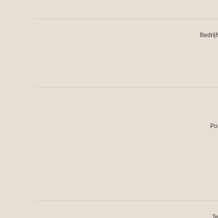
Bedrij
Po
Te