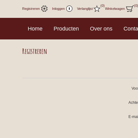
(0)
(0
Registreren
Inloggen
Verlanglijst
Winkelwagen
Home
Producten
Over ons
Conta
Registreren
Voo
Acht
E-mai