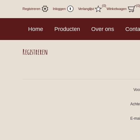
(0)
(0
Registreren
Inloggen
Verlanglijst
Winkelwagen
Home
Producten
Over ons
Conta
Registreren
Voo
Acht
E-mai