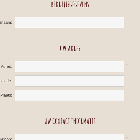
BEDRIJFSGEGEVENS
fsnaam:
UW ADRES
*
Adres:
stcode:
Plaats:
UW CONTACT INFORMATIE
*
lefoon: