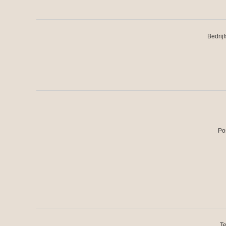
Bedrij
Po
Te