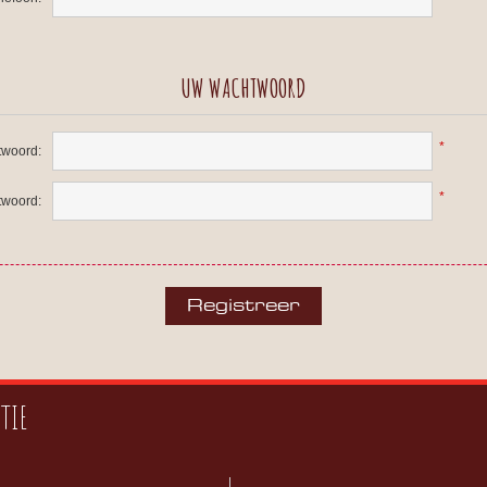
UW WACHTWOORD
*
woord:
*
twoord:
TIE