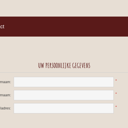
)
ct
UW PERSOONLIJKE GEGEVENS
*
rnaam:
*
ernaam:
*
ladres: