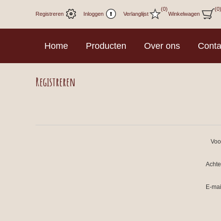
(0)
(0
Registreren
Inloggen
Verlanglijst
Winkelwagen
Home
Producten
Over ons
Conta
Registreren
Voo
Acht
E-mai