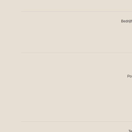
Bedrij
Po
Te