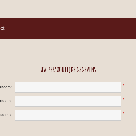
)
ct
UW PERSOONLIJKE GEGEVENS
*
rnaam:
*
ernaam:
*
ladres: