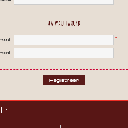
UW WACHTWOORD
*
woord:
*
twoord:
TIE