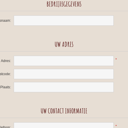
BEDRIJFSGEGEVENS
fsnaam:
UW ADRES
*
Adres:
stcode:
Plaats:
UW CONTACT INFORMATIE
*
lefoon: