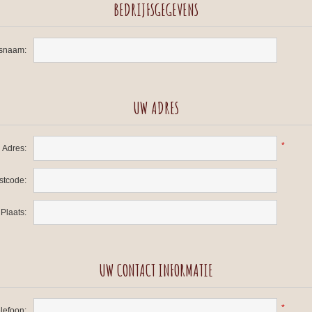
BEDRIJFSGEGEVENS
fsnaam:
UW ADRES
*
Adres:
stcode:
Plaats:
UW CONTACT INFORMATIE
*
lefoon: