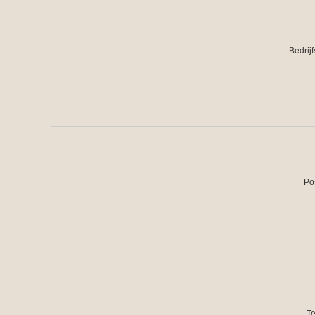
Bedrij
Po
Te