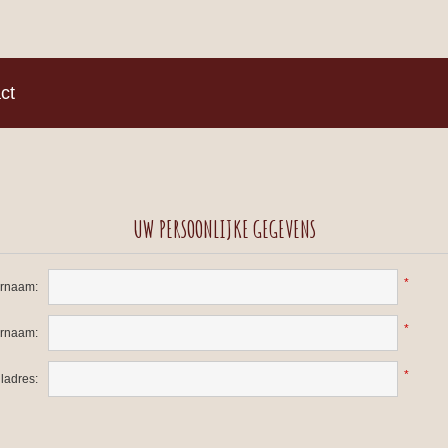
)
ct
UW PERSOONLIJKE GEGEVENS
*
rnaam:
*
ernaam:
*
ladres: