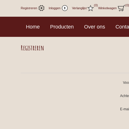
(0)
(0
Registreren
Inloggen
Verlanglijst
Winkelwagen
Home
Producten
Over ons
Conta
Registreren
Voo
Acht
E-mai