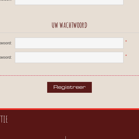
UW WACHTWOORD
*
woord:
*
twoord:
TIE