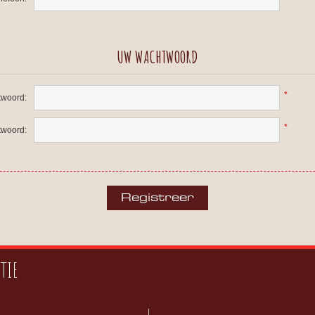
UW WACHTWOORD
*
woord:
*
twoord:
TIE