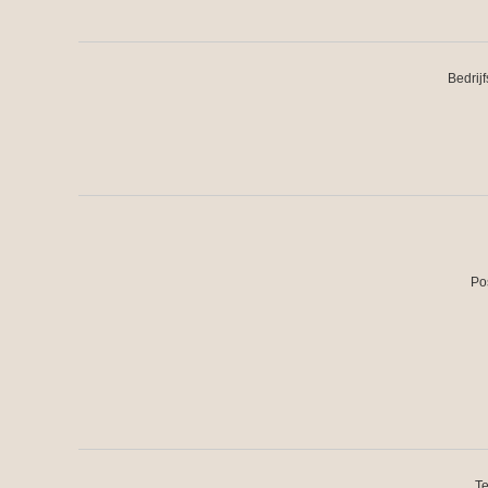
Bedrij
Po
Te