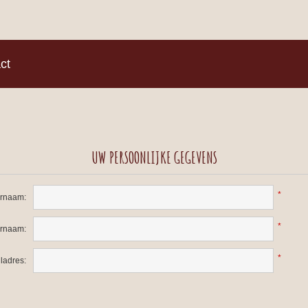
)
ct
UW PERSOONLIJKE GEGEVENS
*
rnaam:
*
ernaam:
*
ladres: