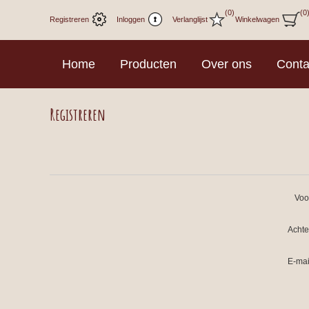
(0)
(0
Registreren
Inloggen
Verlanglijst
Winkelwagen
Home
Producten
Over ons
Conta
Registreren
Voo
Acht
E-mai