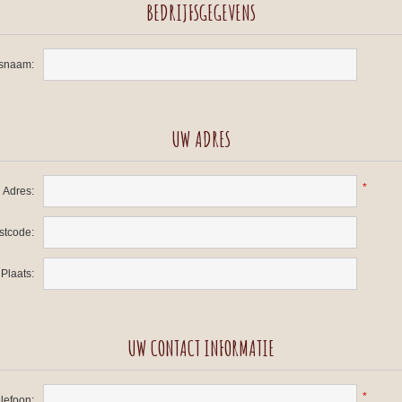
BEDRIJFSGEGEVENS
fsnaam:
UW ADRES
*
Adres:
stcode:
Plaats:
UW CONTACT INFORMATIE
*
lefoon: