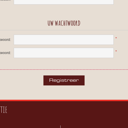
UW WACHTWOORD
*
woord:
*
twoord:
TIE