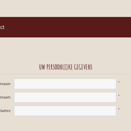
)
ct
UW PERSOONLIJKE GEGEVENS
*
rnaam:
*
ernaam:
*
ladres: