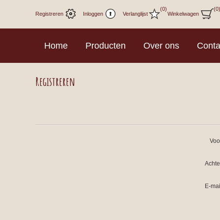
(0)
(0
Registreren
Inloggen
Verlanglijst
Winkelwagen
Home
Producten
Over ons
Conta
Registreren
Voo
Acht
E-mai