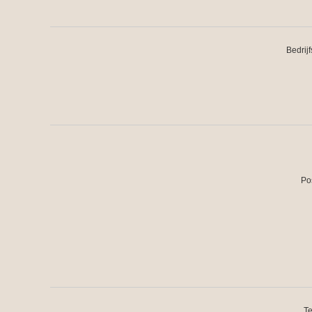
Bedrij
Po
Te