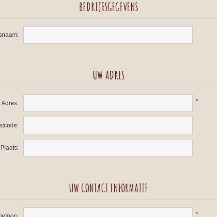
BEDRIJFSGEGEVENS
fsnaam:
UW ADRES
*
Adres:
stcode:
Plaats:
UW CONTACT INFORMATIE
*
lefoon: