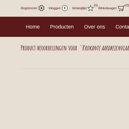
(0)
(0
Registreren
Inloggen
Verlanglijst
Winkelwagen
Home
Producten
Over ons
Conta
Product beoordelingen voor
Krokante aardbeienvlaa