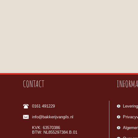
CONTACT
INFORMA
0161 491229
Levering
info@bakkerijvangils.nl
Privacyv
KVK: 63570386
Algemen
BTW: NL855297384.B.01