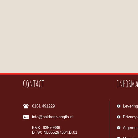
CONTACT
INFORMA
0161 491229
Levering
info@bakkerijvangils.nl
Privacyv
KVK: 63570386
Algemen
BTW: NL855297384.B.01