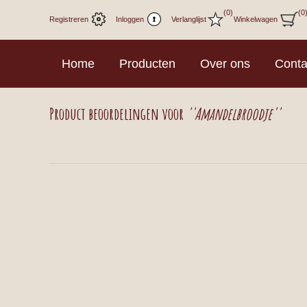
(0)
(0
Registreren
Inloggen
Verlanglijst
Winkelwagen
Home
Producten
Over ons
Conta
Product beoordelingen voor
Amandelbroodje