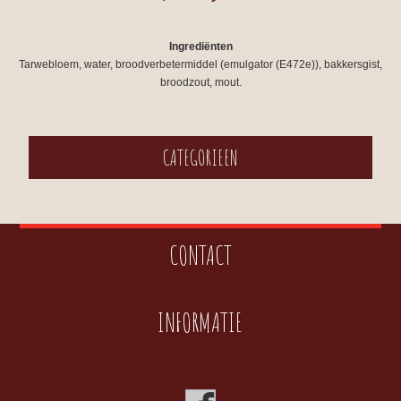
Ingrediënten
Tarwebloem, water, broodverbetermiddel (emulgator (E472e)), bakkersgist,
broodzout, mout.
CATEGORIEEN
CONTACT
INFORMATIE