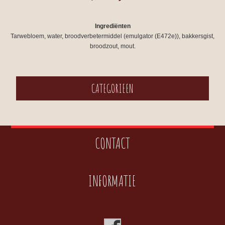
Ingrediënten
Tarwebloem, water, broodverbetermiddel (emulgator (E472e)), bakkersgist,
broodzout, mout.
CATEGORIEEN
CONTACT
INFORMATIE