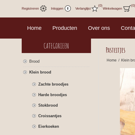
(0)
(0
Registreren
Inloggen
Verlanglijst
Winkelwagen
Home
Producten
Over ons
Conta
CATEGORIEEN
Pasteitjes
Home
/
Klein br
Brood
Klein brood
Zachte broodjes
Harde broodjes
Stokbrood
Croissantjes
Eierkoeken