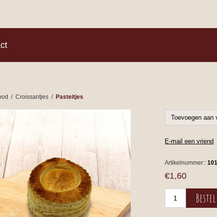
)
ct
ood
/
Croissantjes
/
Pasteitjes
Artikelnummer::
10
€1,60