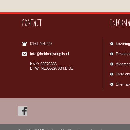
CONTACT
INFORMA
0161 491229
Levering
info@bakkerijvangils.nl
Privacyv
KVK: 63570386
Algemen
BTW: NL855297384.B.01
Over on
Sitemap