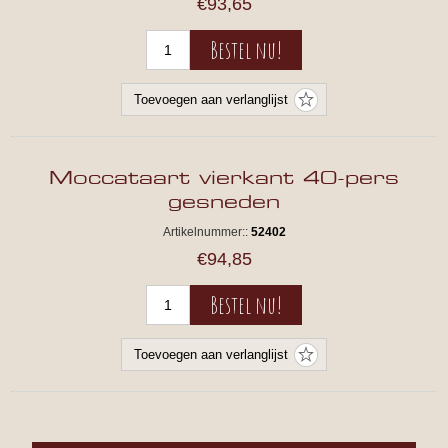
€93,65
Moccataart vierkant 40-pers
gesneden
Artikelnummer::
52402
€94,85