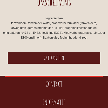
Omschrijving
Ingrediënten
tarwebloem, tarwemeel, water, broodverbetermiddel (tarwebloem,
tarwegluten, geroosterdemouten , suiker, drogemelkbestanddelen,
emulgatoren (e472 en E482, (lecithine,E322), Meelverbeteraar(ascorbinezuur
E300,enzijmen), Bakkersgist, Jodiumhoudend zout
CATEGORIEEN
CONTACT
INFORMATIE