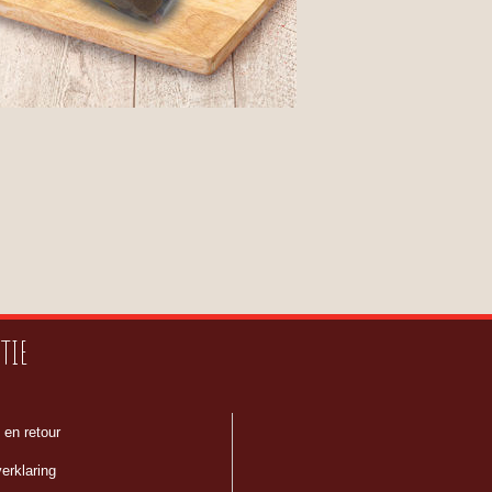
TIE
 en retour
erklaring