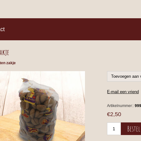
)
ct
akje
ten zakje
Artikelnummer::
99
€2,50