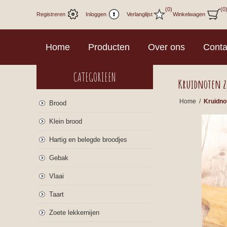
(0)
(0
Registreren
Inloggen
Verlanglijst
Winkelwagen
Home
Producten
Over ons
Conta
CATEGORIEEN
Kruidnoten z
Home
/
Kruidno
Brood
Klein brood
Hartig en belegde broodjes
Gebak
Vlaai
Taart
Zoete lekkernijen