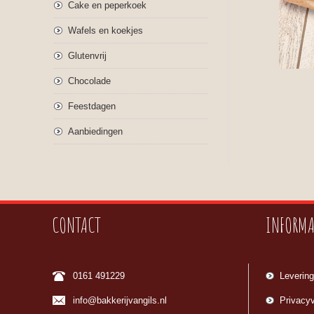
Cake en peperkoek
Wafels en koekjes
Glutenvrij
Chocolade
Feestdagen
Aanbiedingen
CONTACT
INFORMA
0161 491229
Levering
info@bakkerijvangils.nl
Privacyv