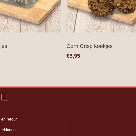
jes
Corn Crisp koekjes
€5,95
TIE
 en retour
erklaring