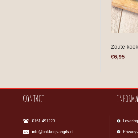
Zoute koek
€6,95
CONTACT
INFORMA
0161 491229
Levering
info@bakkerijvangils.nl
Privacyv