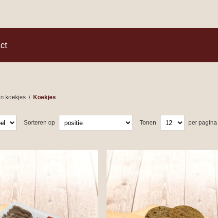
)
ct
en koekjes
/
Koekjes
Sorteren op
Tonen
per pagina