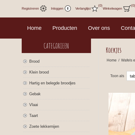
(0)
(0
Registreren
Inloggen
Verlanglijst
Winkelwagen
Home
Producten
Over ons
Conta
CATEGORIEEN
Koekjes
Home
/
Wafels 
Brood
Klein brood
Toon als
Hartig en belegde broodjes
Gebak
Vlaai
Taart
Zoete lekkernijen