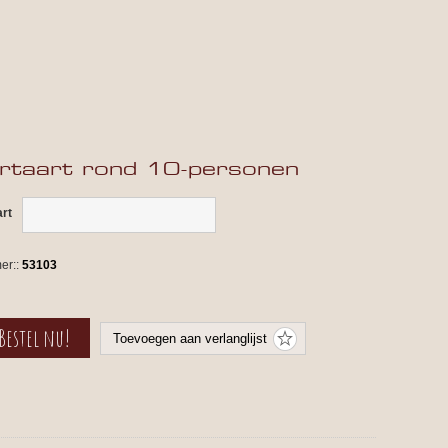
rtaart rond 10-personen
art
er::
53103