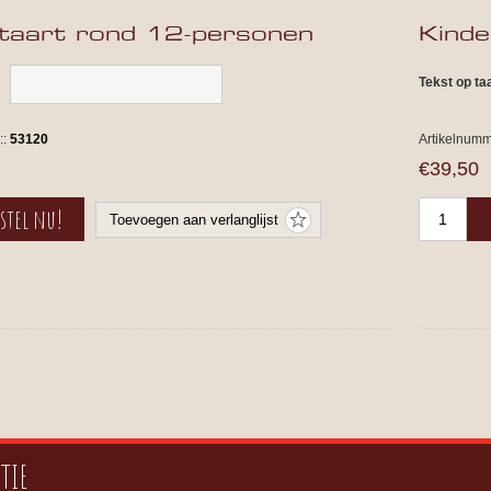
taart rond 12-personen
Kinde
Tekst op ta
::
53120
Artikelnumm
€39,50
TIE