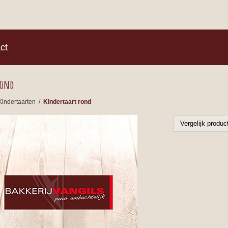
)
ct
rond
Kindertaarten
/
Kindertaart rond