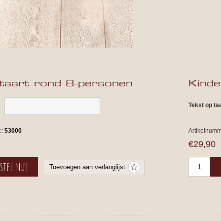
taart rond 8-personen
Kinde
Tekst op ta
::
53000
Artikelnumm
€29,90