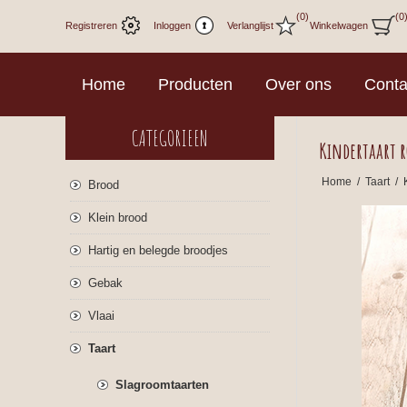
(0)
(0
Registreren
Inloggen
Verlanglijst
Winkelwagen
Home
Producten
Over ons
Conta
CATEGORIEEN
Kindertaart 
Home
/
Taart
/
Brood
Klein brood
Hartig en belegde broodjes
Gebak
Vlaai
Taart
Slagroomtaarten