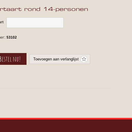
rtaart rond 14-personen
art
er::
53102