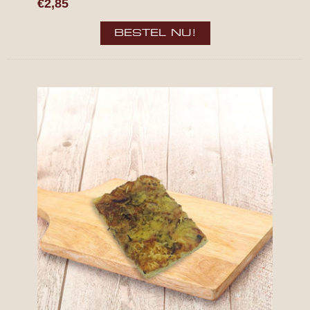
€2,85