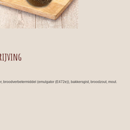
rijving
, broodverbetermiddel (emulgator (E472e)), bakkersgist, broodzout, mout.