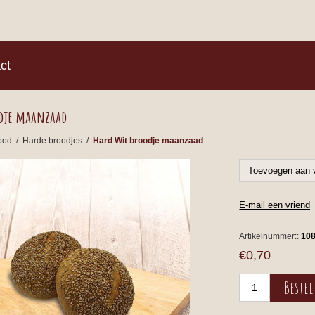
)
ct
odje maanzaad
ood
/
Harde broodjes
/
Hard Wit broodje maanzaad
Artikelnummer::
10
€0,70