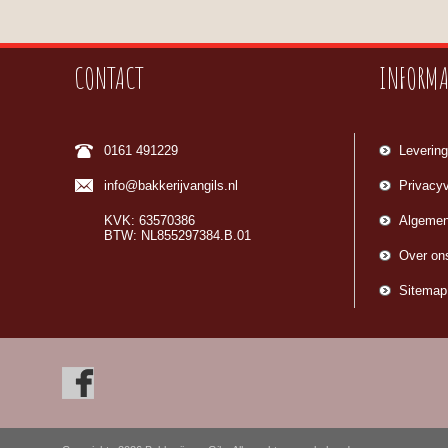
CONTACT
INFORMA
0161 491229
Levering
info@bakkerijvangils.nl
Privacyv
KVK: 63570386
Algemen
BTW: NL855297384.B.01
Over on
Sitemap