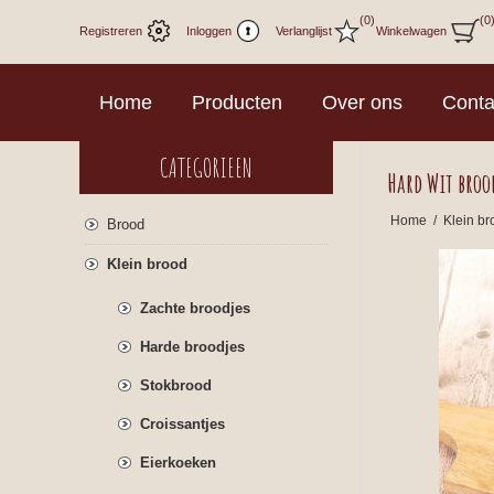
(0)
(0
Registreren
Inloggen
Verlanglijst
Winkelwagen
Home
Producten
Over ons
Conta
CATEGORIEEN
Hard Wit bro
Home
/
Klein br
Brood
Klein brood
Zachte broodjes
Harde broodjes
Stokbrood
Croissantjes
Eierkoeken