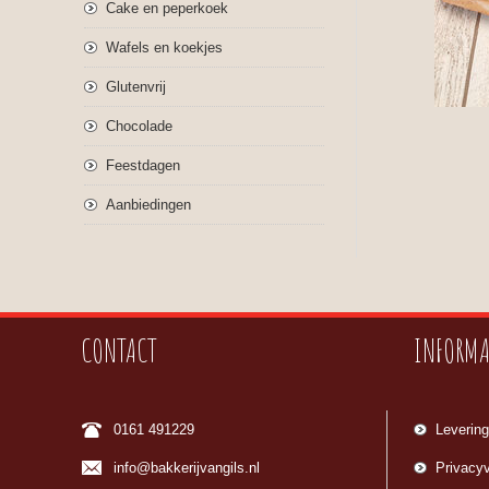
Cake en peperkoek
Wafels en koekjes
Glutenvrij
Chocolade
Feestdagen
Aanbiedingen
CONTACT
INFORMA
0161 491229
Levering
info@bakkerijvangils.nl
Privacyv