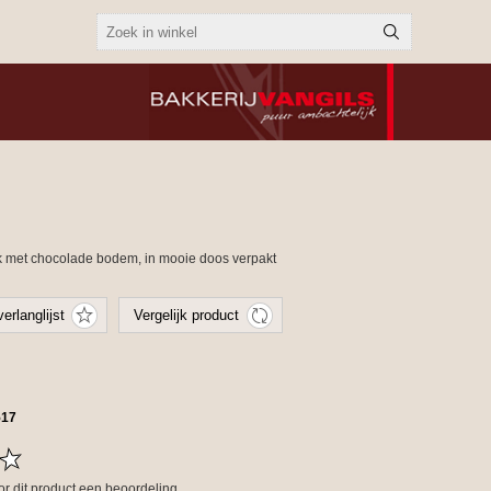
ek met chocolade bodem, in mooie doos verpakt
517
oor dit product een beoordeling