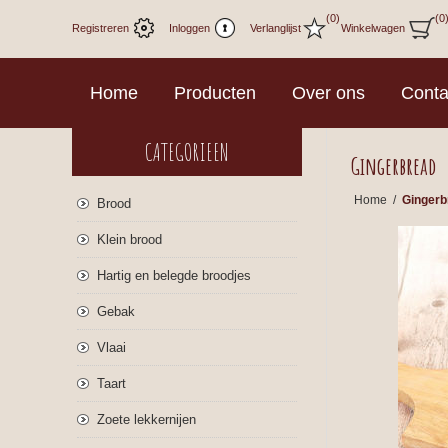
(0)
(0
Registreren
Inloggen
Verlanglijst
Winkelwagen
Home
Producten
Over ons
Conta
CATEGORIEEN
Gingerbread
Home
/
Gingerb
Brood
Klein brood
Hartig en belegde broodjes
Gebak
Vlaai
Taart
Zoete lekkernijen