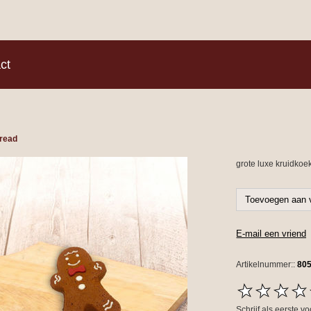
)
ct
read
grote luxe kruidko
Artikelnummer::
80
Schrijf als eerste v