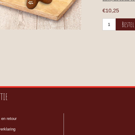
€10,25
TIE
 en retour
erklaring