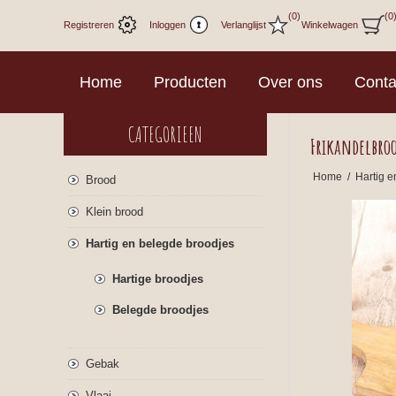
(0)
(0
Registreren
Inloggen
Verlanglijst
Winkelwagen
Home
Producten
Over ons
Conta
CATEGORIEEN
Frikandelbro
Home
/
Hartig e
Brood
Klein brood
Hartig en belegde broodjes
Hartige broodjes
Belegde broodjes
Gebak
Vlaai