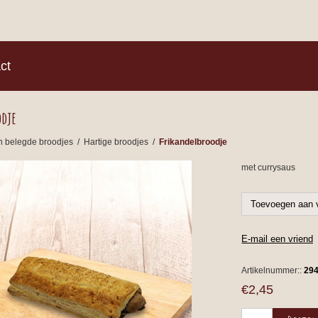
)
ct
odje
n belegde broodjes
/
Hartige broodjes
/
Frikandelbroodje
met currysaus
Artikelnummer::
29
€2,45