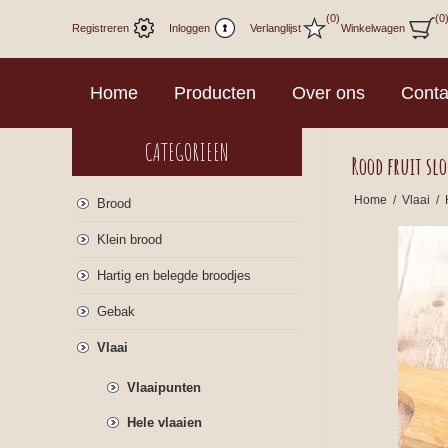
(0)
(0
Registreren
Inloggen
Verlanglijst
Winkelwagen
Home
Producten
Over ons
Conta
CATEGORIEEN
Rood fruit slo
Home
/
Vlaai
/
Brood
Klein brood
Hartig en belegde broodjes
Gebak
Vlaai
Vlaaipunten
Hele vlaaien