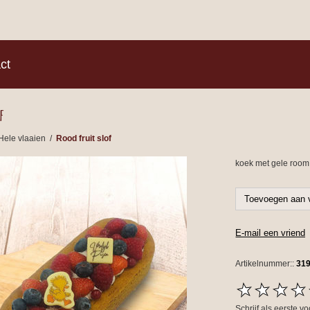
)
ct
f
Hele vlaaien
/
Rood fruit slof
koek met gele room,
Artikelnummer::
31
Schrijf als eerste v