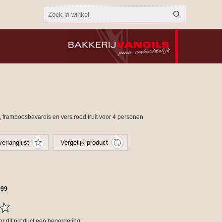
 framboosbavarois en vers rood fruit voor 4 personen
999
oor dit product een beoordeling