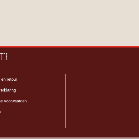
TIE
 en retour
erklaring
e voorwaarden
s