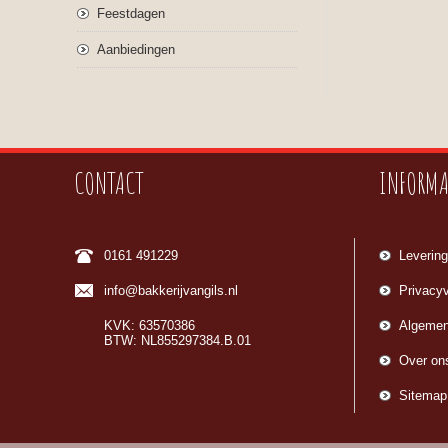
Feestdagen
Aanbiedingen
CONTACT
INFORMA
0161 491229
Levering
info@bakkerijvangils.nl
Privacyv
KVK: 63570386
Algemen
BTW: NL855297384.B.01
Over on
Sitemap