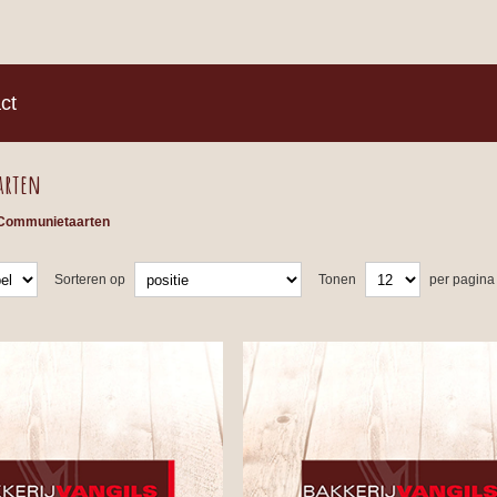
)
ct
arten
Communietaarten
Sorteren op
Tonen
per pagina