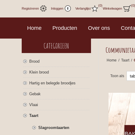
(0)
(0
Registreren
Inloggen
Verlanglijst
Winkelwagen
Home
Producten
Over ons
Conta
CATEGORIEEN
Communieta
Home
/
Taart
/
Brood
Klein brood
Toon als
Hartig en belegde broodjes
Gebak
Vlaai
Taart
Slagroomtaarten