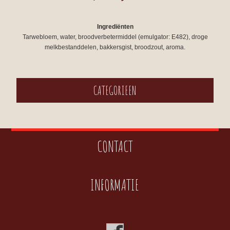
Ingrediënten
Tarwebloem, water, broodverbetermiddel (emulgator: E482), droge
melkbestanddelen, bakkersgist, broodzout, aroma.
CATEGORIEEN
CONTACT
INFORMATIE