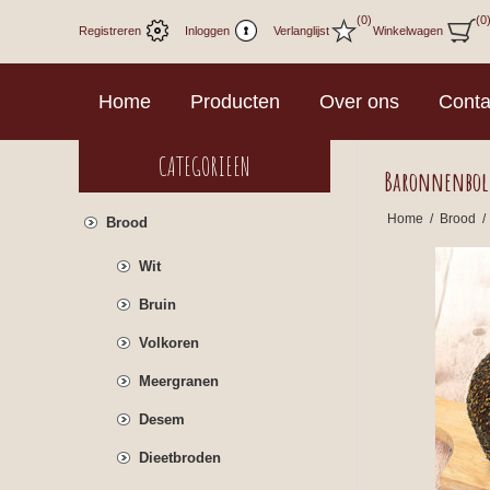
(0)
(0
Registreren
Inloggen
Verlanglijst
Winkelwagen
Home
Producten
Over ons
Conta
CATEGORIEEN
Baronnenbol
Home
/
Brood
/
Brood
Wit
Bruin
Volkoren
Meergranen
Desem
Dieetbroden