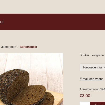
)
ct
Meergranen
/
Baronnenbol
Donker meergranen
Artikelnummer::
14
€3,00