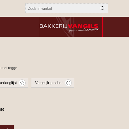
 met rogge.
050