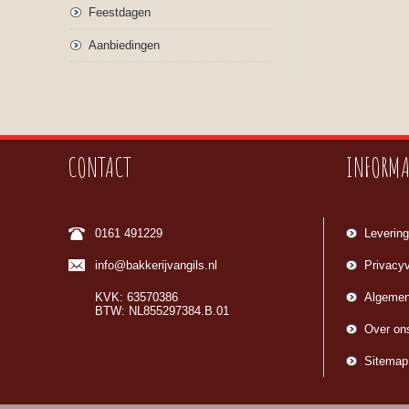
Feestdagen
Aanbiedingen
CONTACT
INFORMA
0161 491229
Levering
info@bakkerijvangils.nl
Privacyv
KVK: 63570386
Algemen
BTW: NL855297384.B.01
Over on
Sitemap