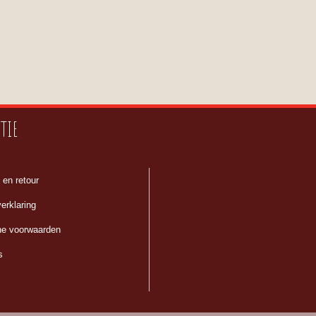
TIE
 en retour
erklaring
e voorwaarden
s